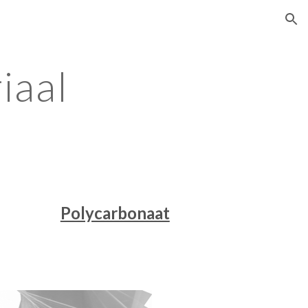
ion
iaal
Polycarbonaat