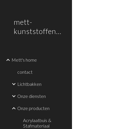
Sk
mett-
kunststoffen.nl
Mett's home
contact
Lichtbakken
Onze diensten
Onze producten
Acrylaatbuis &
Stafmateriaal