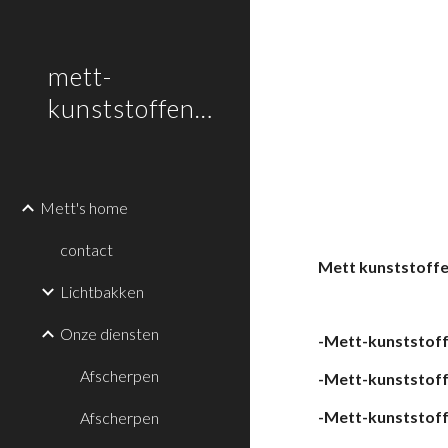
Sk
mett-
kunststoffen.nl
Mett's home
contact
Mett kunststoffe
Lichtbakken
Onze diensten
-Mett-kunststoff
Afscherpen
-Mett-kunststoffe
-Mett-kunststoff
Afscherpen